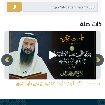
ذات صلة
الحلقة 01 - يَا أَيُّهَا الَّذِينَ آمَنُوا لَا تُقَدِّمُوا بَيْنَ يَدَيِ اللَّهِ وَرَسُولِهِ