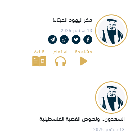
مكر اليهود الخبثاء!
13-سبتمبر-2025
مشاهدة
استماع
قراءة
السعدون.. ولصوص القضية الفلسطينية
13-سبتمبر-2025