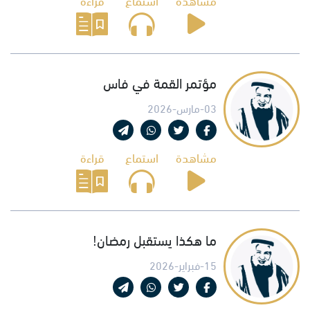
مؤتمر القمة في فاس
03-مارس-2026
مشاهدة
استماع
قراءة
ما هكذا يستقبل رمضان!
15-فبراير-2026