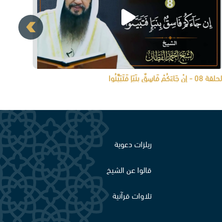
ة 08 - إِنْ جَاءَكُمْ فَاسِقٌ بِنَبَإٍ فَتَبَيَّنُوا
ريلزات دعوية
قالوا عن الشيخ
تلاوات قرآنية