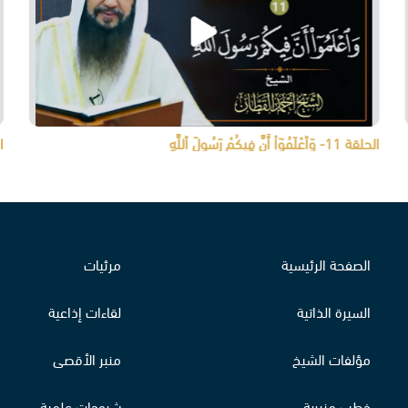
الحلقة 11- وَٱعْلَمُوٓاْ أَنَّ فِيكُمْ رَسُولَ ٱللَّهِ
الحلق
الصفحة الرئيسية
مرئيات
السيرة الذاتية
لقاءات إذاعية
مؤلفات الشيخ
منبر الأقصى
خطب منبرية
شروحات علمية