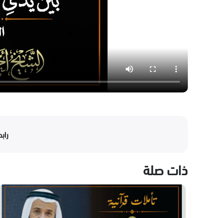
راب
ذات صلة