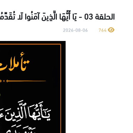
الحلقة 03 - يَا أَيُّهَا الَّذِينَ آمَنُوا لَا تُقَدِّمُوا بَيْنَ يَدَيِ اللَّهِ وَرَسُولِهِ
2026-08-06
764