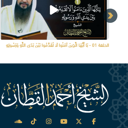
الحلقة 01 - يَا أَيُّهَا الَّذِينَ آمَنُوا لَا تُقَدِّمُوا بَيْنَ يَدَيِ اللَّهِ وَرَسُولِهِ